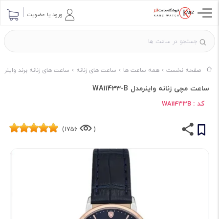
ورود یا عضویت
صفحه نخست
همه ساعت ها
ساعت های زنانه
ساعت های زنانه برند واینر
ساعت مچی زنانه واینرمدل WA11433-B
کد :
WA11433B
1756)
(