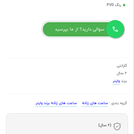
رنگ PVD
سوالی دارید؟ از ما بپرسید
گارانتی
2 سال
واینر
برند
ساعت های زنانه
ساعت های زنانه برند واینر
گروه بندی :
(2 سال)