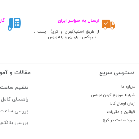
ارسـال به سراسر ایران
گار
از طریق اسنپ(تهران و کرج) پست ،
تــیپاکس ، باربــری و یا اتوبوس
دسترسی سریع
مقالات و آمو
درباره ما
تنظیم ساعت سی
شرایط مرجوع کردن اجناس
راهنمای کام
زمان ارسال کالا
بررسی ساعت lipe Pikullik Sternenhimmel FPA1
قوانین و مقررات
خرید ساعت در کرج
بررسی بلانک‌پ
پیگیری سفارشات
جام جهانی فیفا ۲۰۲۶ ساعت هایی که بازیکنان برتر 
تماس با ما