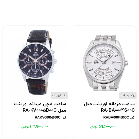
برند اورینت
برند اورینت
ساعت مردانه اورینت مدل
ساعت مچی مردانه اورینت
RA-BA0004S00C
مدل RA-KV0005B00C
کد: RABA0004S00C
کد: RAKV0005B00C
۴۳٬۹۰۰٬۰۰۰
۵۹٬۶۰۰٬۰۰۰