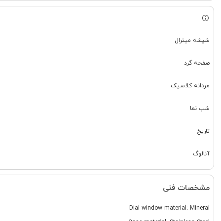
شیشه مینرال
صفحه گرد
مردانه کلاسیک
شب نما
تاریخ
آنالوگ
مشخصات فنی
Dial window material: Mineral