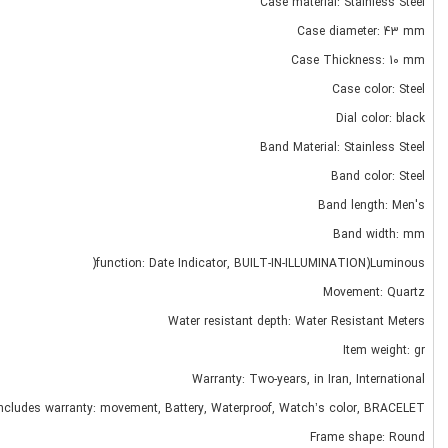
Case material: Stainless Steel
Case diameter: 43 mm
Case Thickness: 10 mm
Case color: Steel
Dial color: black
Band Material: Stainless Steel
Band color: Steel
Band length: Men's
Band width: mm
function: Date Indicator, BUILT-IN-ILLUMINATION)Luminous(
Movement: Quartz
Water resistant depth: Water Resistant Meters
Item weight: gr
Warranty: Two-years, in Iran, International
ncludes warranty: movement, Battery, Waterproof, Watch’s color, BRACELET
Frame shape: Round