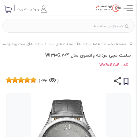
ورود یا عضویت
صفحه نخست
همه ساعت ها
ساعت های ست
ساعت های ست برند واتسون
ساعت مچی مردانه واتسون مدل W1290G.704
کد :
W1290G704
243)
(