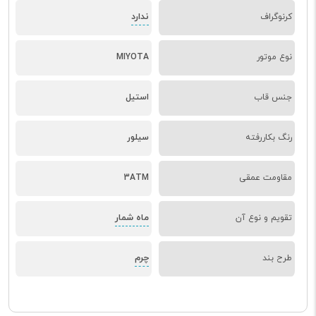
ندارد
کرنوگراف
نوع موتور
MIYOTA
جنس قاب
استیل
رنگ بکاررفته
سیلور
مقاومت عمقی
3ATM
ماه شمار
تقویم و نوع آن
چرم
طرح بند