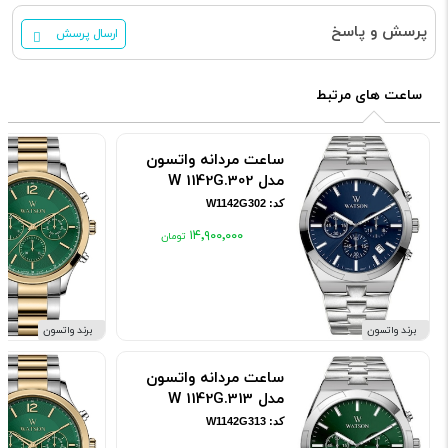
پرسش و پاسخ
ارسال پرسش
ساعت های مرتبط
ساعت مردانه واتسون
مدل W 1142G.302
کد: W1142G302
۱۴٬۹۰۰٬۰۰۰
برند واتسون
برند واتسون
ساعت مردانه واتسون
مدل W 1142G.313
کد: W1142G313