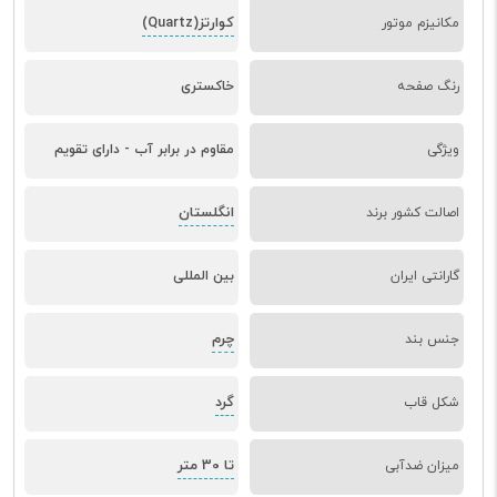
کوارتز(Quartz)
مکانیزم موتور
رنگ صفحه
خاکستری
ویژگی
مقاوم در برابر آب - دارای تقویم
انگلستان
اصالت کشور برند
گارانتی ایران
بین المللی
چرم
جنس بند
گرد
شکل قاب
تا 30 متر
میزان ضدآبی