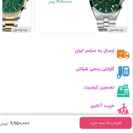
۱۴٬۹۰۰٬۰۰۰
برند واتسون
برند واتسون
ارسـال به سراسر ایران
گارانتی رسمی شرکتی
تضـمین کیفـیت
خریــد آنلاین
9,950,000
افزودن به سبد خرید