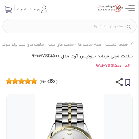
ورود یا عضویت
صفحه نخست
همه ساعت ها
ساعت های ست
ساعت های ست برند سوئی
ساعت مچی مردانه سوئیس آرت مدل 920167SG1500
کد :
920167SG1500
192)
(