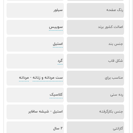
رنگ صفحه
سیلور
سوییس
اصالت کشور برند
استیل
جنس بند
گرد
شکل قاب
ست مردانه و زنانه
مردانه
مناسب برای
-
کلاسیک
رده سنی
جنس بکارگرفته
استیل - شیشه سافایر
گارانتی
2 سال