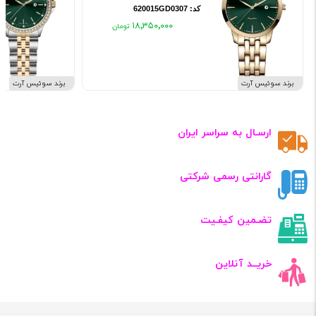
کد: 620015GD0307
۱۸٬۳۵۰٬۰۰۰
برند سوئیس آرت
برند سوئیس آرت
ارسـال به سراسر ایران
گارانتی رسمی شرکتی
تضـمین کیفـیت
خریــد آنلاین