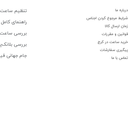
درباره ما
تنظیم ساعت سی
شرایط مرجوع کردن اجناس
راهنمای کام
زمان ارسال کالا
بررسی ساعت lipe Pikullik Sternenhimmel FPA1
قوانین و مقررات
خرید ساعت در کرج
بررسی بلانک‌پ
پیگیری سفارشات
جام جهانی فیفا ۲۰۲۶ ساعت هایی که بازیکنان برتر 
تماس با ما
ریچارد میل در ۲۵ سالگی ساخت وفادارترین جامعه لوکس ساعت 
درباره فروشگاه ساعت کنز
فروشگاه ساعت کنز فعالیت خود را درسال 1379 به طور تخصصی در زمینه ساعت های اورجینال و برند معروف دنیا شروع کرد
[ادامه]
استفاده از مطالب فروشگا