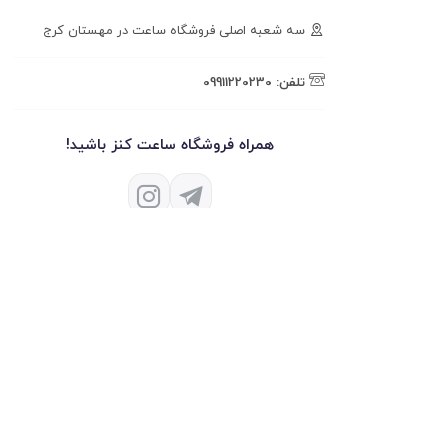
سه شعبه اصلی فروشگاه ساعت در مهستان کرج
تلفن:
09911220230
همراه فروشگاه ساعت کنز باشید!
کارناوب
ت کنز -
V.2.91.7