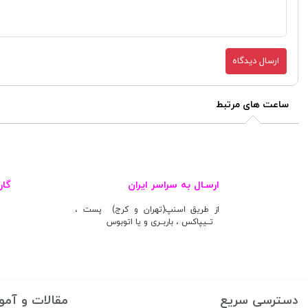
ارسال دیدگاه
ساعت های مرتبط
ارسـال به سراسر ایران
گارانتی رس
از طریق اسنپ(تهران و کرج) پست ، تــیپاکس ،
باربــری و یا اتوبوس
دسترسی سریع
مقالات و آمو