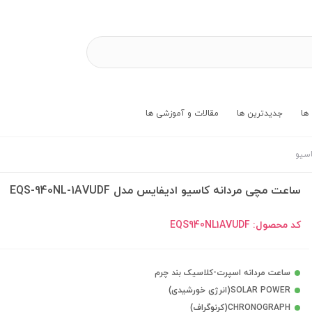
ها
جدیدترین ها
مقالات و آموزشی ها
اسیو
ساعت مچی مردانه کاسیو ادیفایس مدل EQS-940NL-1AVUDF
کد محصول:
EQS940NL1AVUDF
ساعت مردانه اسپرت-کلاسیک بند چرم
SOLAR POWER(انرژی خورشیدی)
CHRONOGRAPH(کرنوگراف)