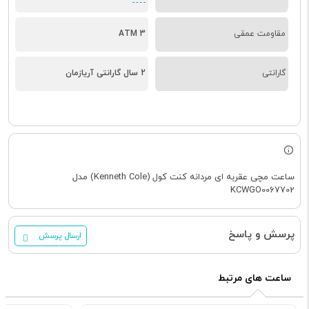
مقاومت عمقی
3 ATM
گارانتی
2 سال گارانتی آریازمان
ساعت مچی عقربه ای مردانه کنت کول (Kenneth Cole) مدل
KCWGO0067702
پرسش و پاسخ
ارسال پرسش
ساعت های مرتبط