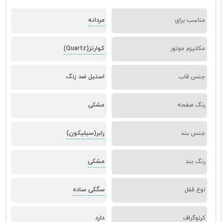
مردانه
مناسب برای
کوارتز(Quartz)
مکانیزم موتور
جنس قاب
استیل ضد زنگ
رنگ صفحه
مشکی
رابر(سیلیکون)
جنس بند
مشکی
رنگ بند
سگکی ساده
نوع قفل
دارد
کرنوگراف