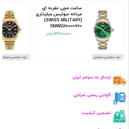
ساعت مچی عقربه ای
مردانه سوئیس میلیتاری
(SWISS MILITARY)
SMWGH0000760
کد: SMWGH0000760
۵۳٬۶۰۰٬۰۰۰
برند سوئیس میلیتاری
برند سوئیس میلیتاری
ارسـال به سراسر ایران
گارانتی رسمی شرکتی
تضـمین کیفـیت