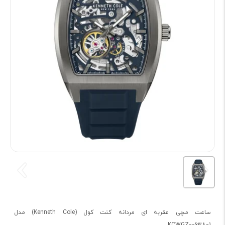
ساعت مچی عقربه ای مردانه کنت کول (Kenneth Cole) مدل
KCWGZ0063801