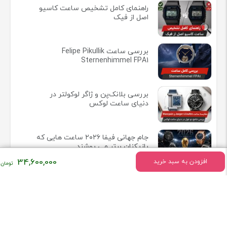
راهنمای کامل تشخیص ساعت کاسیو
اصل از فیک
بررسی ساعت Felipe Pikullik
Sternenhimmel FPA1
بررسی بلانک‌پن و ژاگر لوکولتر در
دنیای ساعت لوکس
جام جهانی فیفا ۲۰۲۶ ساعت هایی که
بازیکنان برتر می پوشند
34,600,000
افزودن به سبد خرید
ریچارد میل در ۲۵ سالگی ساخت
وفادارترین جامعه لوکس ساعت مچی