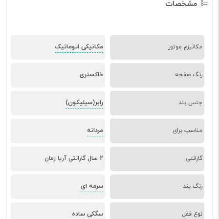
مشخصات
مکانیکی اتوماتیک
مکانیزم موتور
رنگ صفحه
خاکستری
رابر(سیلیکون)
جنس بند
مردانه
مناسب برای
گارانتی
2 سال گارانتی آریا زمان
سرمه ای
رنگ بند
سگکی ساده
نوع قفل