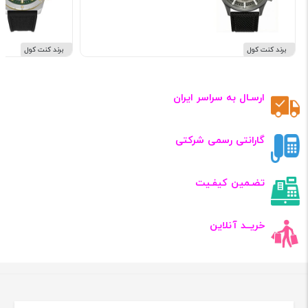
برند کنت کول
برند کنت کول
ارسـال به سراسر ایران
گارانتی رسمی شرکتی
تضـمین کیفـیت
خریــد آنلاین