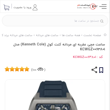
ورود یا عضویت
صفحه نخست
همه ساعت ها
ساعت های مردانه
ساعت های مردانه برند کن
ساعت مچی عقربه ای مردانه کنت کول (Kenneth Cole) مدل
KCWGZ0063801
کد :
KCWGZ0063801
100)
(