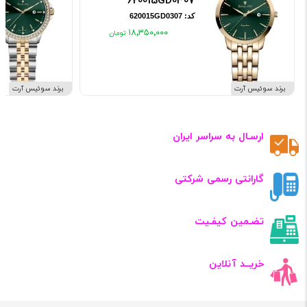
620015GD0307
کد: 620015GD0307
۱۸٬۳۵۰٬۰۰۰
برند سوئیس آرت
برند سوئیس آرت
ارسـال به سراسر ایران
گارانتی رسمی شرکتی
تضـمین کیفـیت
خریــد آنلاین