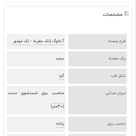
مشخصات
آنالوگ (تک عقربه
تک موتور
طرح صفحه
-
رنگ صفحه
سفید
گرد
شکل قاب
مناسب برای شستشوی دست
میزان ضدآبی
(30متر)
زنانه
مناسب برای