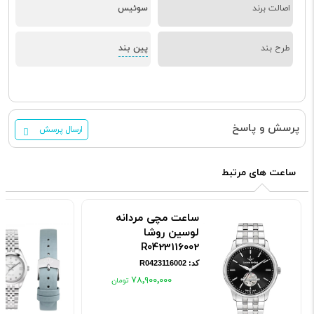
اصالت برند
سوئیس
پین بند
طرح بند
پرسش و پاسخ
ارسال پرسش
ساعت های مرتبط
ساعت مچی مردانه
لوسین روشا
R0423116002
کد: R0423116002
۷۸٬۹۰۰٬۰۰۰