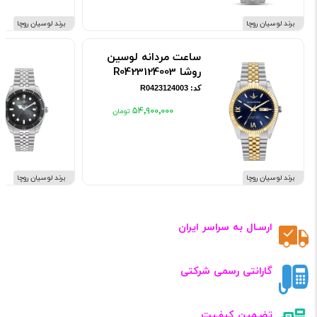
برند لوسیان روچا
برند لوسیان روچا
ساعت مردانه لوسین
روشا R0423124003
کد: R0423124003
۵۴٬۹۰۰٬۰۰۰
برند لوسیان روچا
برند لوسیان روچا
ارسـال به سراسر ایران
گارانتی رسمی شرکتی
تضـمین کیفـیت