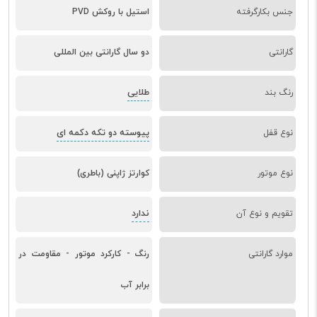
جنس بکارگرفته
استیل با روکش PVD
گارانتی
دو سال گارانتی بین المللی
طلایی
رنگ بند
پیوسته دو تکه دکمه ای
نوع قفل
نوع موتور
کوارتز ژاپنی (باطری)
ندارد
تقویم و نوع آن
موارد گارانتی
رنگ - کارکرد موتور - مقاومت در
برابر آب