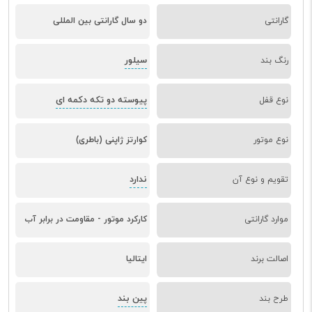
گارانتی
دو سال گارانتی بین المللی
سیلور
رنگ بند
پیوسته دو تکه دکمه ای
نوع قفل
نوع موتور
کوارتز ژاپنی (باطری)
ندارد
تقویم و نوع آن
موارد گارانتی
کارکرد موتور - مقاومت در برابر آب
اصالت برند
ایتالیا
پین بند
طرح بند