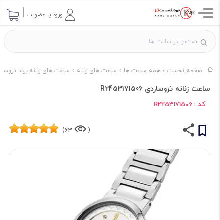
ورود یا عضویت
صفحه نخست
همه ساعت ها
ساعت های زنانه
ساعت های زنانه برند تروسار
ساعت زنانه تروساردی R2453171506
کد :
R2453171506
63)
(