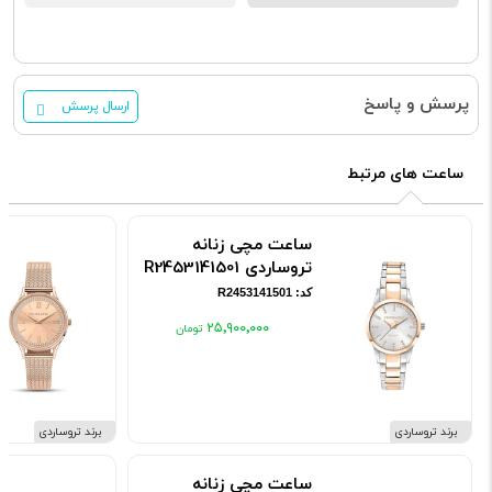
پرسش و پاسخ
ارسال پرسش
ساعت های مرتبط
ساعت مچی زنانه
تروساردی R2453141501
کد: R2453141501
۲۵٬۹۰۰٬۰۰۰
برند تروساردی
برند تروساردی
ساعت مچی زنانه