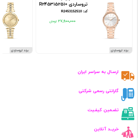
تروساردی R2453152510
کد: R2453152510
۲۷٬۹۰۰٬۰۰۰
برند تروساردی
برند تروساردی
ارسـال به سراسر ایران
گارانتی رسمی شرکتی
تضـمین کیفـیت
خریــد آنلاین