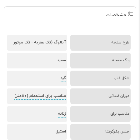
مشخصات
آنالوگ (تک عقربه
تک موتور
طرح صفحه
-
رنگ صفحه
سفید
گرد
شکل قاب
مناسب برای استحمام (50متر)
میزان ضدآبی
زنانه
مناسب برای
جنس بکارگرفته
استیل