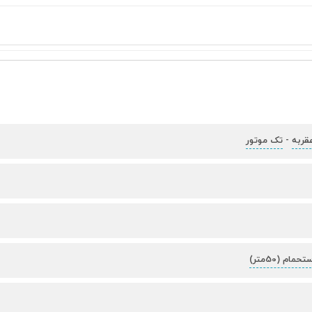
قربه
تک موتور
-
ام (50متر)