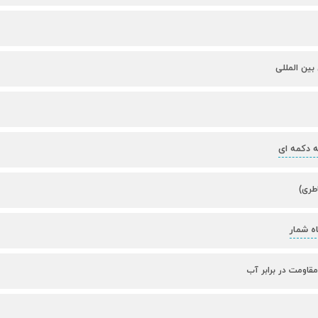
 بین المللی
ه دکمه ای
اطری)
ه شمار
 مقاومت در برابر آب