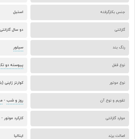
جنس بکارگرفته
استیل
گارانتی
دو سال گارانتی
سیلور
رنگ بند
پیوسته دو تک
نوع قفل
نوع موتور
کوارتز ژاپنی (ب
روز و شب
ما
تقویم و نوع آن
-
موارد گارانتی
کارکرد موتور -
اصالت برند
ایتالیا