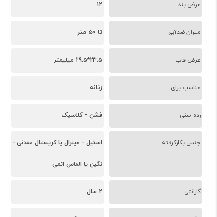
عرض بند
12
تا 50 متر
میزان ضدآبی
عرض قاب
23.5*29.5 میلیمتر
زنانه
مناسب برای
فشن
کلاسیک
رده سنی
-
جنس بکارگرفته
استیل - مینرال یا کریستال معدنی -
نگین یا الماس اتمی
گارانتی
2 سال