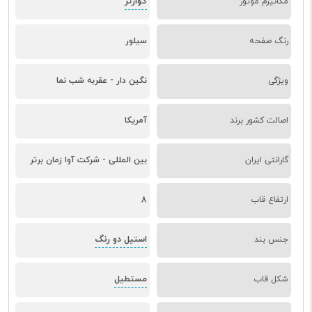
کوارتز
مکانیزم موتور
رنگ صفحه
سیلور
ویژگی
نگین دار - عقربه شب نما
اصالت کشور برند
آمریکا
گارانتی ایران
بین المللی - شرکت آوا زمان برتر
ارتفاع قاب
8
استیل دو رنگ
جنس بند
مستطیل
شکل قاب