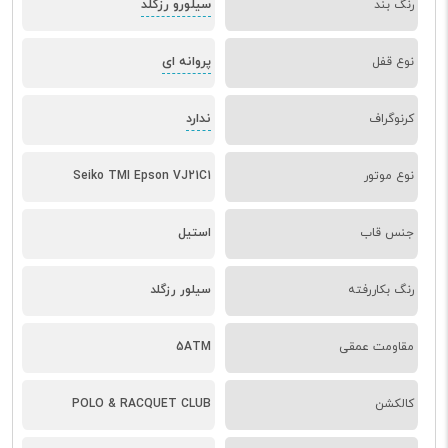
سیلورو رزگلد
رنگ بند
پروانه ای
نوع قفل
ندارد
کرنوگراف
نوع موتور
Seiko TMI Epson VJ21C1
جنس قاب
استیل
رنگ بکاررفته
سیلور رزگلد
مقاومت عمقی
5ATM
کالکشن
POLO & RACQUET CLUB