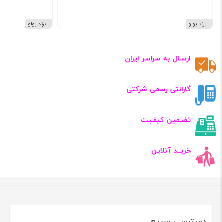
برند پولو
برند پولو
ارسـال به سراسر ایران
گارانتی رسمی شرکتی
تضـمین کیفـیت
خریــد آنلاین
دسترسی سریع