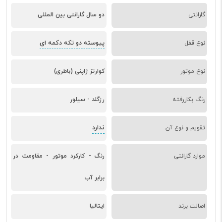
گارانتی
دو سال گارانتی بین المللی
پیوسته دو تکه دکمه ای
نوع قفل
نوع موتور
کوارتز ژاپنی (باطری)
رنگ بکاررفته
رزگلد - سیلور
ندارد
تقویم و نوع آن
موارد گارانتی
رنگ - کارکرد موتور - مقاومت در
برابر آب
اصالت برند
ایتالیا