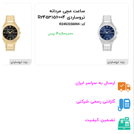
ساعت مچی مردانه
تروساردی R2453156004
کد: R2453156004
۴۰٬۹۰۰٬۰۰۰
برند تروساردی
برند تروساردی
ارسـال به سراسر ایران
گارانتی رسمی شرکتی
تضـمین کیفـیت