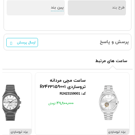
پین بند
طرح بند
پرسش و پاسخ
ارسال پرسش
ساعت های مرتبط
ساعت مچی مردانه
تروساردی R2423159001
کد: R2423159001
۴۹٬۹۰۰٬۰۰۰
برند تروساردی
برند تروساردی