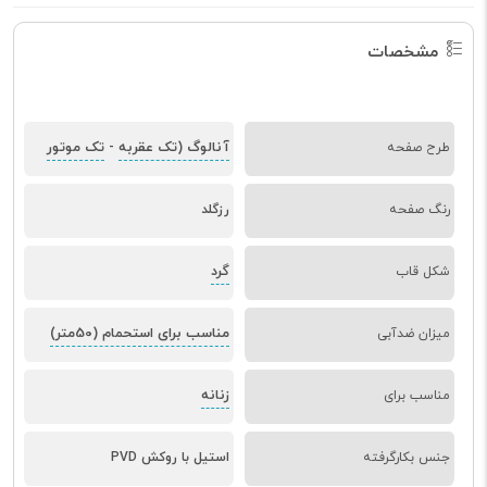
مشخصات
آنالوگ (تک عقربه
تک موتور
طرح صفحه
-
رنگ صفحه
رزگلد
گرد
شکل قاب
مناسب برای استحمام (50متر)
میزان ضدآبی
زنانه
مناسب برای
جنس بکارگرفته
استیل با روکش PVD