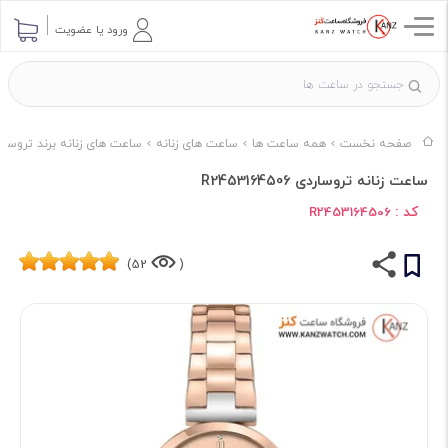
ورود یا عضویت
صفحه نخست
همه ساعت ها
ساعت های زنانه
ساعت های زنانه برند تروسار
ساعت زنانه تروساردی R2453164506
کد :
R2453164506
52)
(