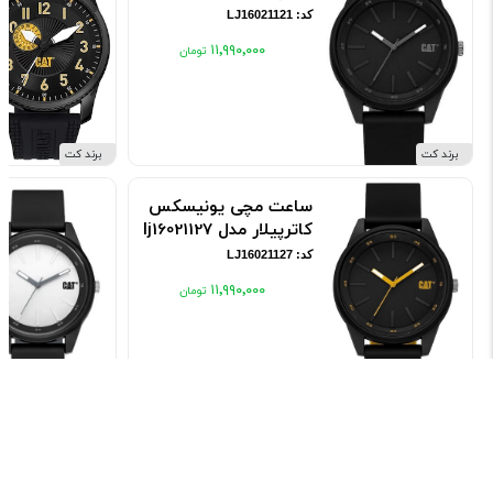
کد: LJ16021121
۱۱٬۹۹۰٬۰۰۰
برند کت
برند کت
ساعت مچی یونیسکس
کاترپیلار مدل lj16021127
کد: LJ16021127
۱۱٬۹۹۰٬۰۰۰
برند کت
برند کت
ارسـال به سراسر ایران