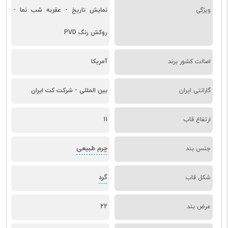
ویژگی
نمایش تاریخ - عقربه شب نما -
روکش رنگ PVD
اصالت کشور برند
آمریکا
گارانتی ایران
بین المللی - شرکت کت ایران
ارتفاع قاب
11
چرم طبیعی
جنس بند
گرد
شکل قاب
عرض بند
22