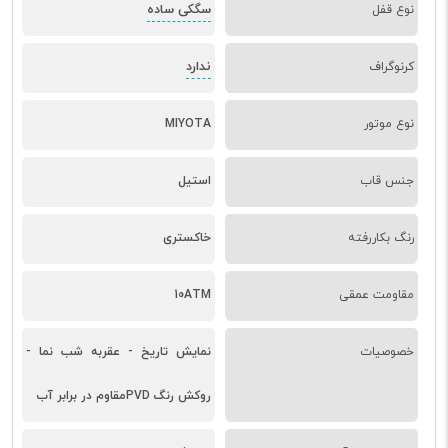
سگکی ساده
نوع قفل
ندارد
کرنوگراف
نوع موتور
MIYOTA
جنس قاب
استیل
رنگ بکاررفته
خاکستری
مقاومت عمقی
10ATM
خصوصیات
نمایش تاریخ - عقربه شب نما -
روکش رنگ PVDمقاوم در برابر آب