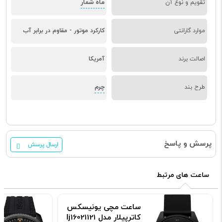
ماه شمار
تقویم و نوع آن
موارد گارانتی
کارکرد موتور - مقاوم در برابر آب
اصالت برند
آمریکا
چرم
طرح بند
پرسش و پاسخ
ارسال پرسش
ساعت های مرتبط
ساعت مچی یونیسکس
کاترپیلار مدل lj16021121