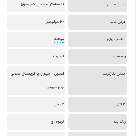
تا 100متر(غواصی کم عمق)
میزان ضدآبی
عرض قاب
46 میلیمتر
مردانه
مناسب برای
اسپرت
رده سنی
جنس بکارگرفته
استیل - مینرال یا کریستال معدنی -
چرم طبیعی
گارانتی
2 سال
قهوه ای
رنگ بند