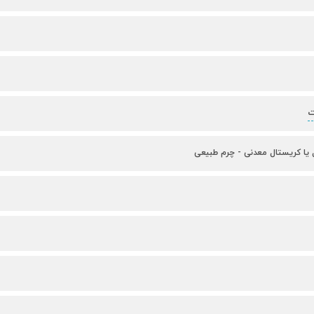
ت
 یا کریستال معدنی - چرم طبیعی