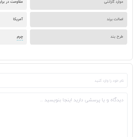
موارد گارانتی
مقاومت در براب
اصالت برند
آمریکا
چرم
طرح بند