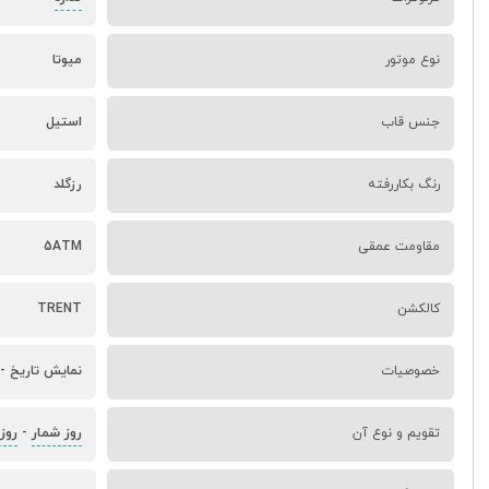
نوع موتور
میوتا
جنس قاب
استیل
رنگ بکاررفته
رزگلد
مقاومت عمقی
5ATM
کالکشن
TRENT
خصوصیات
نمایش تاریخ - 
روز شمار
روز
تقویم و نوع آن
-