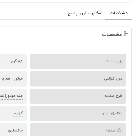
مشخصات
پرسش و پاسخ
مشخصات
وزن ساعت
88 گرم
مورد گارانتی
موتور - ضد یا م
چند موتور(نم
طرح صفحه
کوارتز
مکانیزم موتور
رنگ صفحه
خاکستری