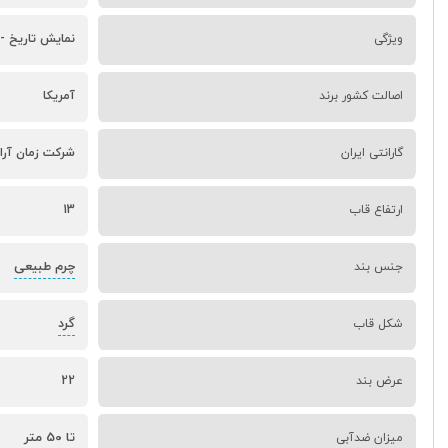
ویژگی
نمایش تاریخ -
اصالت کشور برند
آمریکا
گارانتی ایران
شرکت زمان آرا
ارتفاع قاب
13
چرم طبیعی
جنس بند
گرد
شکل قاب
عرض بند
22
تا 50 متر
میزان ضدآبی