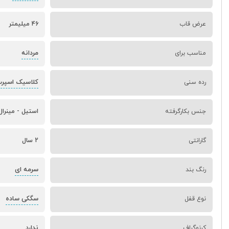
عرض قاب
46 میلیمتر
مردانه
مناسب برای
کلاسیک اسپر
رده سنی
جنس بکارگرفته
استیل - مینرال
گارانتی
2 سال
سرمه ای
رنگ بند
سگکی ساده
نوع قفل
ندارد
کرنوگراف