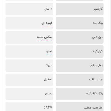
گارانتی
2 سال
قهوه ای
رنگ بند
سگکی ساده
نوع قفل
ندارد
کرنوگراف
نوع موتور
میوتا
جنس قاب
استیل
رنگ بکاررفته
سیلور
مقاومت عمقی
5ATM