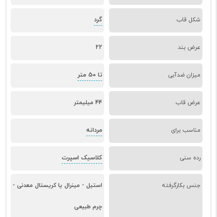
گرد
شکل قاب
عرض بند
22
تا 50 متر
میزان ضدآبی
عرض قاب
44 میلیمتر
مردانه
مناسب برای
کلاسیک اسپرت
رده سنی
جنس بکارگرفته
استیل - مینرال یا کریستال معدنی -
چرم طبیعی