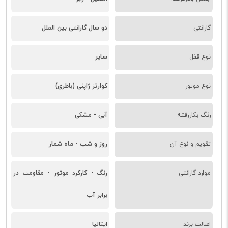
گارانتی
دو سال گارانتی بین الملل
سایر
نوع قفل
نوع موتور
کوارتز ژاپنی (باطری)
رنگ بکاررفته
آبی - مشکی
روز و شب
ماه شمار
تقویم و نوع آن
-
موارد گارانتی
رنگ - کارکرد موتور - مقاومت در
برابر آب
اصالت برند
ایتالیا