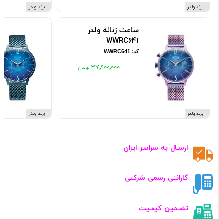
برند ولدر
برند ولدر
ساعت زنانه ولدر
WWRC641
کد: WWRC641
۳۷٬۹۰۰٬۰۰۰
برند ولدر
برند ولدر
ارسـال به سراسر ایران
گارانتی رسمی شرکتی
تضـمین کیفـیت