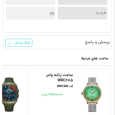
رابر
طرح بند
پرسش و پاسخ
ارسال پرسش
ساعت های مرتبط
ساعت زنانه ولدر
WRC685
کد: WRC685
۲۹٬۹۰۰٬۰۰۰