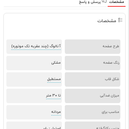
مشخصات
پرسش و پاسخ
مشخصات
آنالوگ (چند عقربه تک موتوره)
طرح صفحه
رنگ صفحه
مشکی
مستطیل
شکل قاب
تا 30 متر
میزان ضدآبی
مردانه
مناسب برای
جنس بکارگرفته
استیل - رابر