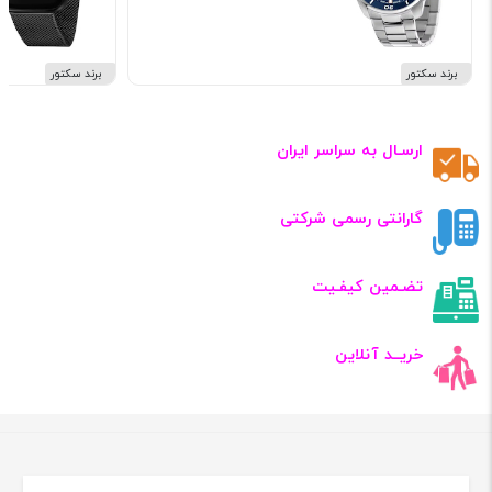
برند سکتور
برند سکتور
ارسـال به سراسر ایران
گارانتی رسمی شرکتی
تضـمین کیفـیت
خریــد آنلاین