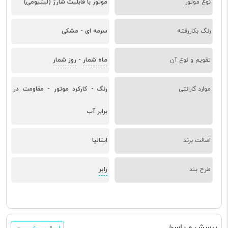
نوع موتور
موتور با قابلیت شارژ (لیتیومی)
رنگ بکاررفته
سرمه ای - مشکی
ماه شمار
روز شمار
تقویم و نوع آن
-
موارد گارانتی
رنگ - کارکرد موتور - مقاومت در
برابر آب
اصالت برند
ایتالیا
رابر
طرح بند
پرسش و پاسخ