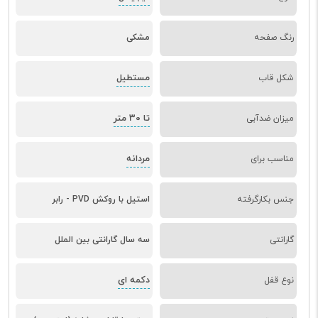
رنگ صفحه
مشکی
مستطیل
شکل قاب
تا 30 متر
میزان ضدآبی
مردانه
مناسب برای
جنس بکارگرفته
استیل با روکش PVD - رابر
گارانتی
سه سال گارانتی بین الملل
دکمه ای
نوع قفل