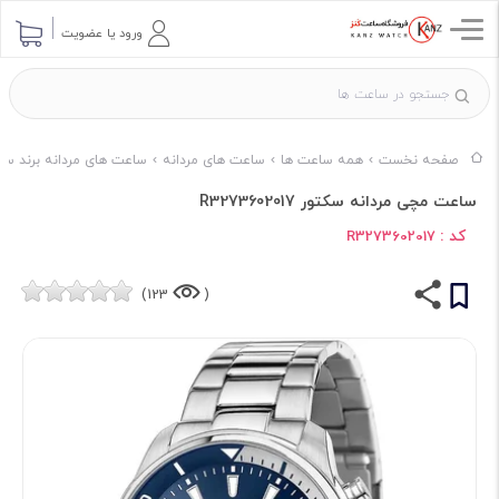
ورود یا عضویت
صفحه نخست
همه ساعت ها
ساعت های مردانه
ساعت های مردانه برند سک
ساعت مچی مردانه سکتور R3273602017
کد :
R3273602017
123)
(