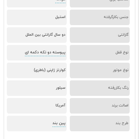
جنس بکارگرفته
استیل
گارانتی
دو سال گارانتی بین الملل
پیوسته دو تکه دکمه ای
نوع قفل
نوع موتور
کوارتز ژاپنی (باطری)
رنگ بکاررفته
سیلور
اصالت برند
آمریکا
پین بند
طرح بند