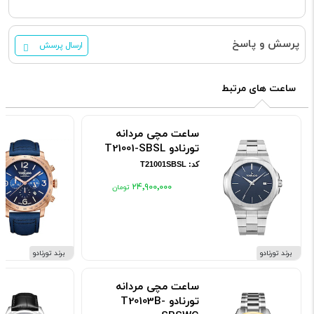
پرسش و پاسخ
ارسال پرسش
ساعت های مرتبط
ساعت مچی مردانه
تورنادو T21001-SBSL
کد: T21001SBSL
۲۴٬۹۰۰٬۰۰۰
برند تورنادو
برند تورنادو
ساعت مچی مردانه
تورنادو T20103B-