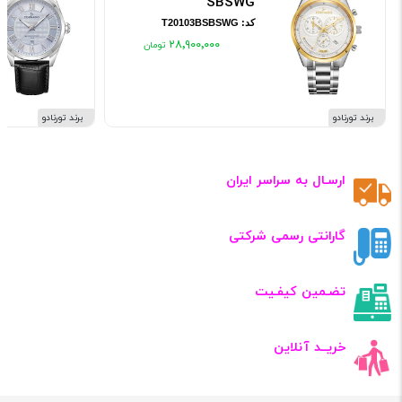
SBSWG
کد: T20103BSBSWG
۲۸٬۹۰۰٬۰۰۰
برند تورنادو
برند تورنادو
ارسـال به سراسر ایران
گارانتی رسمی شرکتی
تضـمین کیفـیت
خریــد آنلاین