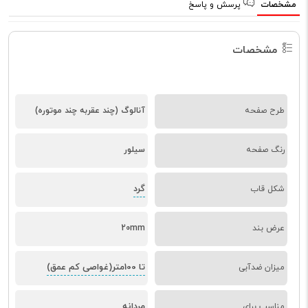
مشخصات
پرسش و پاسخ
مشخصات
طرح صفحه
آنالوگ (چند عقربه چند موتوره)
رنگ صفحه
سیلور
گرد
شکل قاب
عرض بند
20mm
تا 100متر(غواصی کم عمق)
میزان ضدآبی
مردانه
مناسب برای