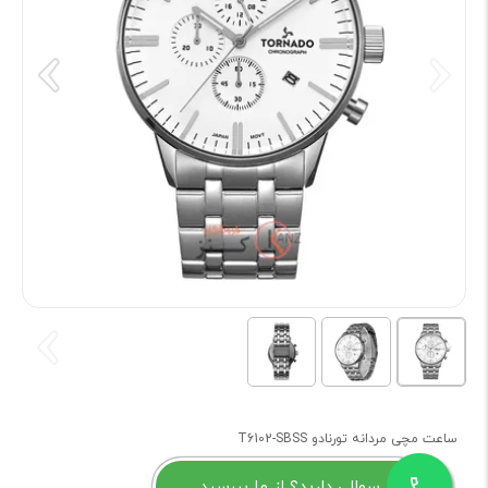
ساعت مچی مردانه تورنادو T6102-SBSS
سوالی دارید؟ از ما بپرسید