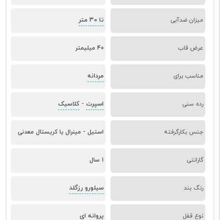
تا 30 متر
میزان ضدآبی
عرض قاب
40 میلیمتر
مردانه
مناسب برای
اسپرت
کلاسیک
رده سنی
-
جنس بکارگرفته
استیل - مینرال یا کریستال معدنی
گارانتی
1 سال
سیلورو رزگلد
رنگ بند
پروانه ای
نوع قفل