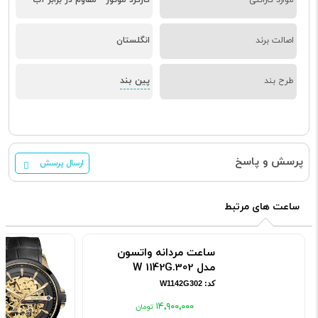
اصالت برند
انگلستان
پین بند
طرح بند
پرسش و پاسخ
ارسال پرسش
ساعت های مرتبط
ساعت مردانه واتسون
مدل W 1142G.302
کد: W1142G302
۱۴٬۹۰۰٬۰۰۰