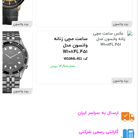
برند واتسون
برند واتسون
ساعت مچی زنانه
واتسون مدل
W1084L.451
کد: W1084L451
۱۲٬۹۰۰٬۰۰۰
برند واتسون
برند واتسون
ارسـال به سراسر ایران
گارانتی رسمی شرکتی