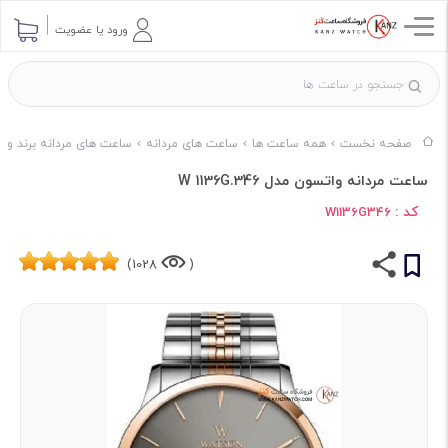
ورود یا عضویت
صفحه نخست
همه ساعت ها
ساعت های مردانه
ساعت های مردانه برند وا
ساعت مردانه واتسون مدل W 1136G.346
کد :
W1136G346
1028)
(