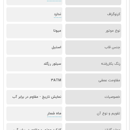
ندارد
کرنوگراف
نوع موتور
میوتا
جنس قاب
استیل
رنگ بکاررفته
سیلور رزگلد
مقاومت عمقی
3ATM
خصوصیات
نمایش تاریخ - مقاوم در برابر آب
ماه شمار
تقویم و نوع آن
موارد گارانتی
کارکرد موتور - مقاوم در برابر آب