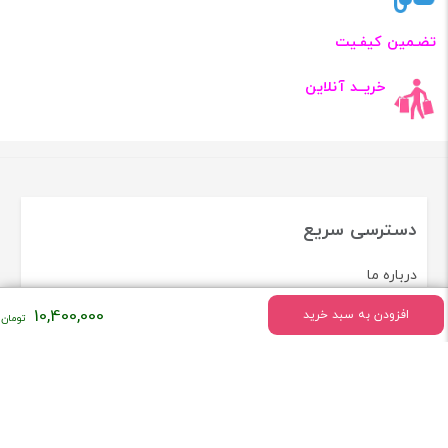
تضـمین کیفـیت
خریــد آنلاین
دسترسی سریع
درباره ما
شرایط مرجوع کردن اجناس
10,400,000
افزودن به سبد خرید
زمان ارسال کالا
قوانین و مقررات
خرید ساعت در کرج
پیگیری سفارشات
تماس با ما