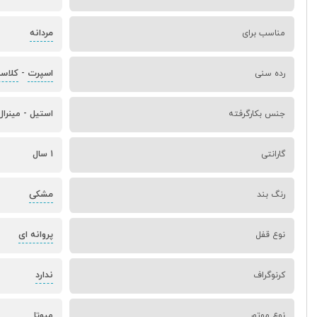
مردانه
مناسب برای
اسپرت
کلاس
رده سنی
-
جنس بکارگرفته
استیل - مینرال
گارانتی
1 سال
مشکی
رنگ بند
پروانه ای
نوع قفل
ندارد
کرنوگراف
نوع موتور
میوتا