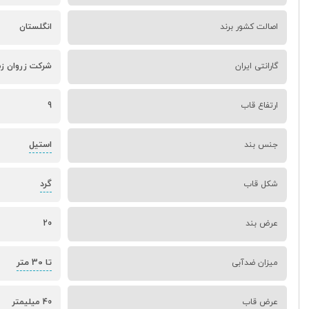
اصالت کشور برند
انگلستان
گارانتی ایران
شرکت زروان زم
ارتفاع قاب
9
استیل
جنس بند
گرد
شکل قاب
عرض بند
20
تا 30 متر
میزان ضدآبی
عرض قاب
40 میلیمتر