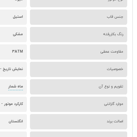
جنس قاب
استیل
رنگ بکاررفته
مشکی
مقاومت عمقی
3ATM
خصوصیات
نمایش تاریخ - 
ماه شمار
تقویم و نوع آن
موارد گارانتی
کارکرد موتور - 
اصالت برند
انگلستان