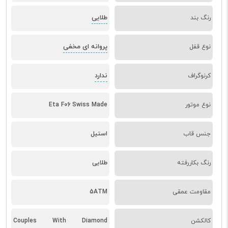
طلایی
رنگ بند
پروانه ای مخفی
نوع قفل
ندارد
کرنوگراف
نوع موتور
Eta F06 Swiss Made
جنس قاب
استیل
رنگ بکاررفته
طلایی
مقاومت عمقی
5ATM
کالکشن
Couples With Diamond