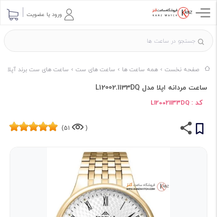
ورود یا عضویت
صفحه نخست
همه ساعت ها
ساعت های ست
ساعت های ست برند آپلا
ساعت مردانه اپلا مدل L12002.1133DQ
کد :
L120021133DQ
51)
(