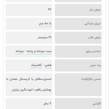
عرض بند
22
تا 50 متر
میزان ضدآبی
عرض قاب
41 میلیمتر
ست مردانه و زنانه
مردانه
مناسب برای
-
فشن
کلاسیک
رده سنی
-
جنس بکارگرفته
استیل،سافایر یا کریستال معدنی با
پوشش یاقوت کبود،نگین برلیان
گارانتی
2 سال