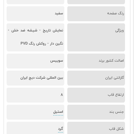
رنگ صفحه
سفید
ویژگی
نمایش تاریخ - شیشه ضد خش -
نگین دار - روکش رنگ PVD
اصالت کشور برند
سوییس
گارانتی ایران
بین المللی شرکت دیج ایران
ارتفاع قاب
8
استیل
جنس بند
گرد
شکل قاب