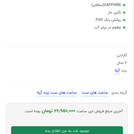
SAPPHIRE(سافایر)
نگین دار
روکش رنگ PVD
مقاوم در برابر آب
گارانتی
2 سال
آپلا
برند
ساعت های ست
ساعت های ست برند آپلا
گروه بندی :
26,950,000 تومان
آخرین مبلغ فروش این ساعت،
بوده است
موجود شد به من اطلاع بده