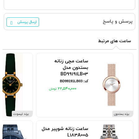
پرسش و پاسخ
ارسال پرسش
ساعت های مرتبط
ساعت مچی زنانه
بستدون مدل
BD99191LB03
کد: BD99191LB03
۲۲٬۵۴۰٬۰۰۰
برند بستدون
برند تیسوت
ساعت زنانه شوپیر مدل
L183A005