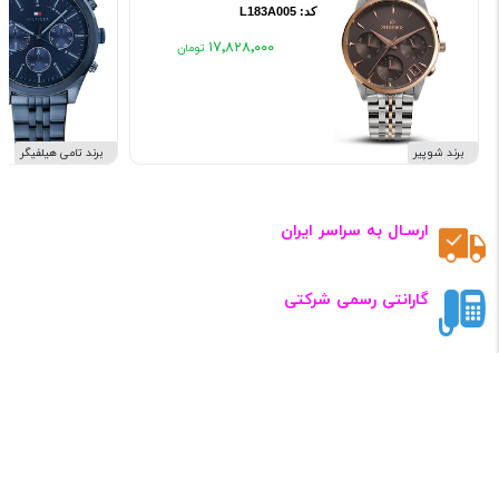
کد: L183A005
۱۷٬۸۲۸٬۰۰۰
برند شوپیر
برند تامی هیلفیگر
ارسـال به سراسر ایران
گارانتی رسمی شرکتی
تضـمین کیفـیت
خریــد آنلاین