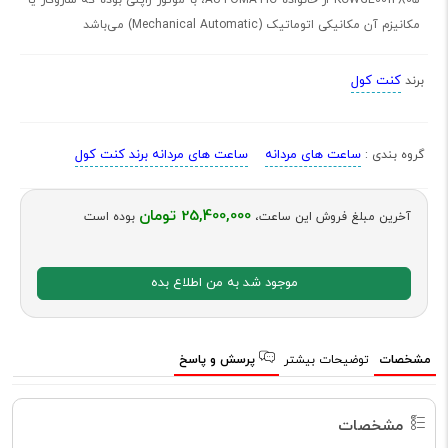
مکانیزم آن مکانیکی اتوماتیک (Mechanical Automatic) می‌باشد
کنت کول
برند
ساعت های مردانه
ساعت های مردانه برند کنت کول
گروه بندی :
25,400,000 تومان
آخرین مبلغ فروش این ساعت،
بوده است
موجود شد به من اطلاع بده
مشخصات
توضیحات بیشتر
پرسش و پاسخ
مشخصات