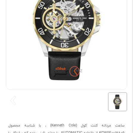
ساعت مردانه کنت کول (Kenneth Cole) ، با شناسه محصول
KCWGE0012805 از خانواده‌ AUTOMATIC، با موتور ژاپنی بوده که سازوکار یا