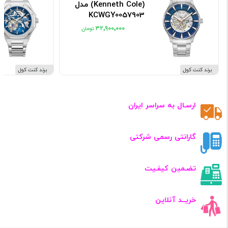
(Kenneth Cole) مدل
KCWGY0057903
کد: KCWGY0057903
۳۲٬۹۰۰٬۰۰۰
برند کنت کول
برند کنت کول
ارسـال به سراسر ایران
گارانتی رسمی شرکتی
تضـمین کیفـیت
خریــد آنلاین