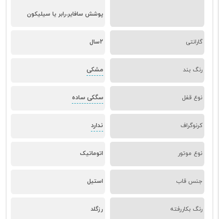
پوشش سافایر،رابر یا سیلیکون
گارانتی
2سال
مشکی
رنگ بند
سگکی ساده
نوع قفل
ندارد
کرنوگراف
نوع موتور
اتوماتیک
جنس قاب
استیل
رنگ بکاررفته
رزگلد