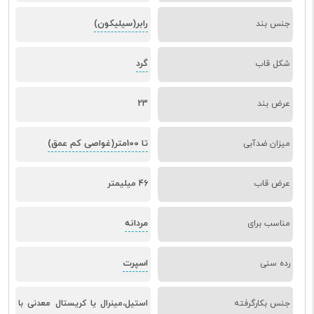
رابر(سیلیکون)
جنس بند
گرد
شکل قاب
عرض بند
23
تا 100متر(غواصی کم عمق)
میزان ضدآبی
عرض قاب
46 میلیمتر
مردانه
مناسب برای
اسپرت
رده سنی
جنس بکارگرفته
استیل،مینرال یا کریستال معدنی با