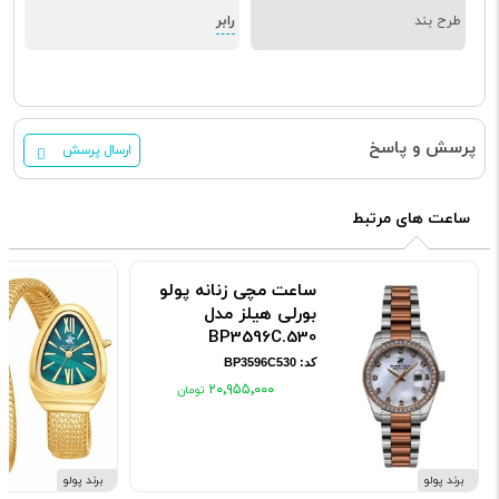
رابر
طرح بند
پرسش و پاسخ
ارسال پرسش
ساعت های مرتبط
ساعت مچی زنانه پولو
بورلی هیلز مدل
BP3596C.530
کد: BP3596C530
۲۰٬۹۵۵٬۰۰۰
برند پولو
برند پولو