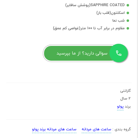
SAPPHIRE COATED(پوشش سافایر)
اسکلتون(قلب باز)
شب نما
مقاوم در برابر آب تا 100 متر(غواصی کم عمق)
سوالی دارید؟ از ما بپرسید
گارانتی
2 سال
پولو
برند
ساعت های مردانه
ساعت های مردانه برند پولو
گروه بندی :