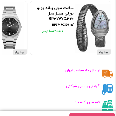
ساعت مچی زنانه پولو
بورلی هیلز مدل
BP3747C.320
کد: BP3747C320
۱۸٬۰۶۰٬۰۰۰
برند پولو
برند پولو
ارسـال به سراسر ایران
گارانتی رسمی شرکتی
تضـمین کیفـیت