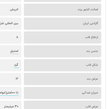
اصالت کشور برند
اتریش
گارانتی ایران
بین المللی شر
ارتفاع قاب
8
استیل
جنس بند
گرد
شکل قاب
عرض بند
12
تا 100متر(غواصی کم عمق)
میزان ضدآبی
عرض قاب
30 میلیمتر