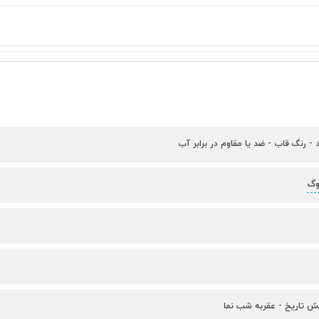
د - رنگ قاب - ضد یا مقاوم در برابر آب
وگ
یش تاریخ - عقربه شب نما