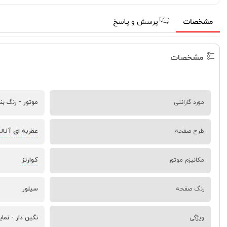
مشخصات
پرسش و پاسخ
مشخصات
مورد گارانتی
موتور - رنگ بن
عقربه ای آنال
طرح صفحه
کوارتز
مکانیزم موتور
رنگ صفحه
سیلور
ویژگی
نگین دار - نما