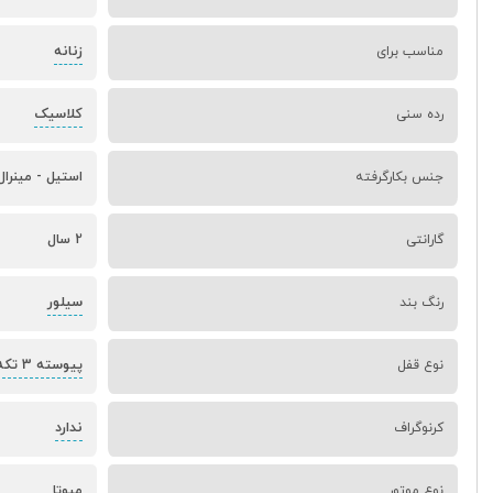
زنانه
مناسب برای
کلاسیک
رده سنی
جنس بکارگرفته
استیل - مینرا
گارانتی
2 سال
سیلور
رنگ بند
پیوسته 3 تکه دکمه ای
نوع قفل
ندارد
کرنوگراف
نوع موتور
میوتا